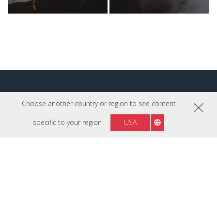
Meer Pro Tips
Choose another country or region to see content
specific to your region
USA