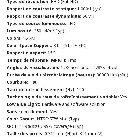
Type de résolution:
FHD (Full HD)
Rapport de contraste statique:
1,000:1 (typ)
Rapport de contraste dynamique:
50M:1
Type de source lumineuse:
LED
Luminosité:
250 cd/m² (typ)
Colors:
16.7M
Color Space Support:
8 bit (6 bit + FRC)
Rapport d'aspect:
16:9
Temps de réponse (MPRT):
1ms
Angles de visualisation:
178º horizontal, 178º vertical
Durée de vie du rétroéclairage (heures):
30000 Hrs (Min)
Courbure:
Flat
Taux de rafraîchissement (Hz):
100
Technologie de taux de rafraîchissement variable:
Yes
Low Blue Light:
Hardware and software solution
Sans scintillement:
Yes
Color Gamut:
NTSC: 77% size (Typ)
sRGB: 109% size / 99% coverage (Typ)
Taille des pixels:
0.311 mm (H) x 0.311 mm (V)