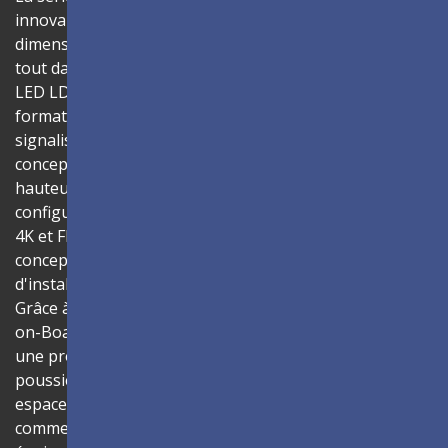
innovant et personnalisable qui offre un
dimensionnement flexible et une installation simple, le
tout dans une seule solution. Assemblez les cabinets
LED LDC027-180 pour créer des murs vidéo dans divers
formats hauteur/largeur et tailles, offrant une
signalisation numérique efficace qui donne vie à vos
concepts. Chaque cabinet dispose d'un format d’image
hauteur/largeur natif de 16:9, permettant des
configurations d'affichage faciles dans les résolutions
4K et FHD pour un affichage de contenu fluide. La
conception tout-en-un de l'écran garantit un processus
d'installation facilité et un fonctionnement intuitif.
Grâce à la technologie de traitement de surface Glue-
on-Board (GOB), les modules LED classés IP54 offrent
une protection améliorée contre les collisions, la
poussière et l'humidité, ce qui les rend idéaux pour les
espaces publics tels que les halls d'entrée, les centres
commerciaux et les lieux de transport. Avec son