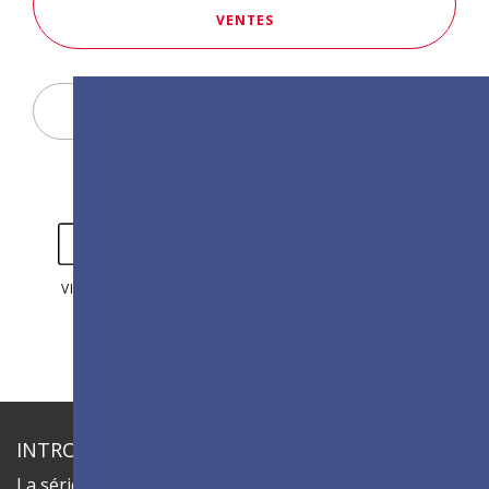
VENTES
Display Configurator
VIDÉOS
PHOTOS
INTRODUCTION
La série ViewSonic LDC est un écran LED tout-en-un