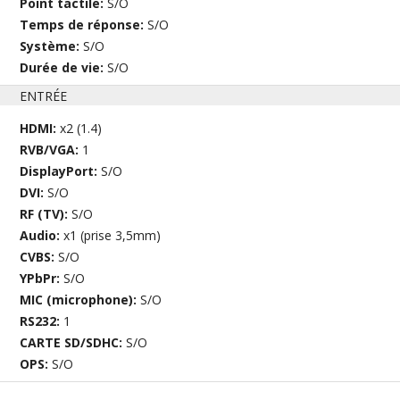
Point tactile:
S/O
Temps de réponse:
S/O
Système:
S/O
Durée de vie:
S/O
ENTRÉE
HDMI:
x2 (1.4)
RVB/VGA:
1
DisplayPort:
S/O
DVI:
S/O
RF (TV):
S/O
Audio:
x1 (prise 3,5mm)
CVBS:
S/O
YPbPr:
S/O
MIC (microphone):
S/O
RS232:
1
CARTE SD/SDHC:
S/O
OPS:
S/O