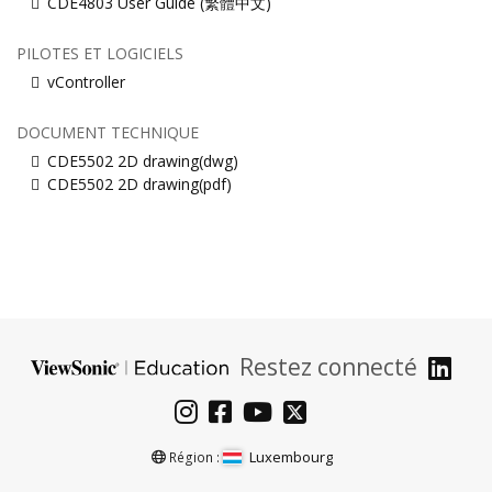
CDE4803 User Guide (繁體中文)
PILOTES ET LOGICIELS
vController
DOCUMENT TECHNIQUE
CDE5502 2D drawing(dwg)
CDE5502 2D drawing(pdf)
Restez connecté
Luxembourg
Région :