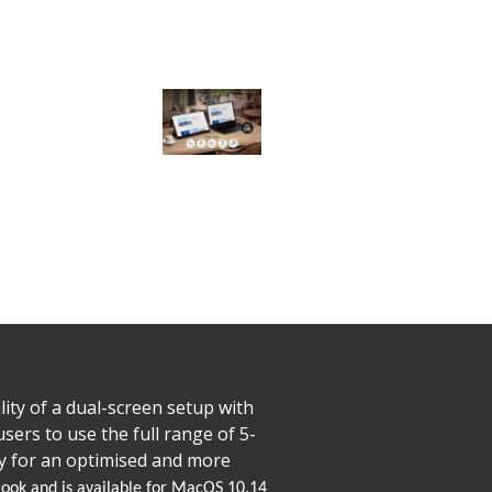
lity of a dual-screen setup with
users to use the full range of 5-
ay for an optimised and more
cBook and is available for MacOS 10.14