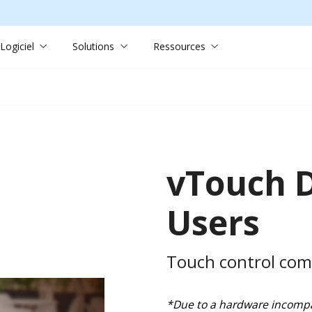
Logiciel
Solutions
Ressources
vTouch D
Users
Touch control compa
*Due to a hardware incompa