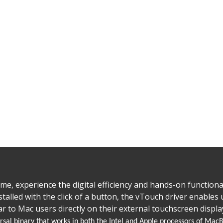
ime, experience the digital efficiency and hands-on functiona
stalled with the click of a button, the vTouch driver enables 
ar to Mac users directly on their external touchscreen displ
ersal binary that works in both the Intel and Apple processors of Ma