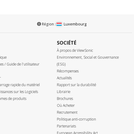
Luxembourg
Région :
SOCIÉTÉ
À propos de ViewSonic
ique
Environnement, Social et Gouvernance
tes / Guide de l'utilisateur
(ESG)
Récompenses
r
Actualités
rrage rapide du matériel
Rapport sur la durabilité
ssances sur les Logiciels
Librairie
mes de produits
Brochures
Où Acheter
Recrutement
Politique anti-corruption
Partenariats
European Accessibility Act