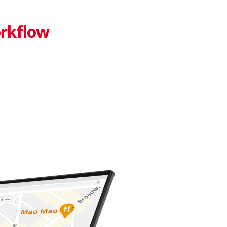
orkflow