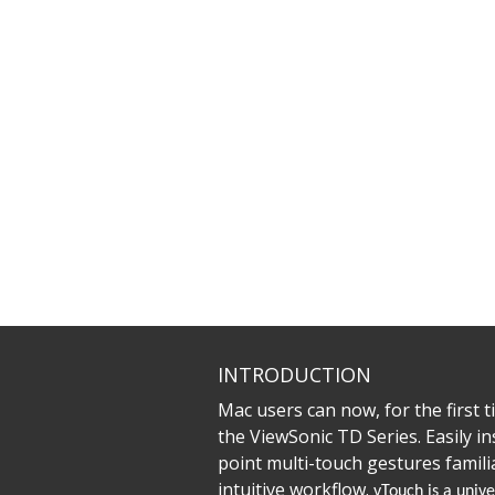
INTRODUCTION
Mac users can now, for the first t
the ViewSonic TD Series. Easily in
point multi-touch gestures famili
intuitive workflow.
vTouch is a univ