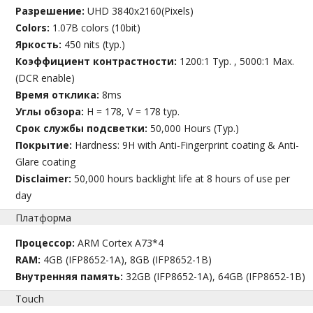
Разрешение:
UHD 3840x2160(Pixels)
Colors:
1.07B colors (10bit)
Яркость:
450 nits (typ.)
Коэффициент контрастности:
1200:1 Typ. , 5000:1 Max.
(DCR enable)
Время отклика:
8ms
Углы обзора:
H = 178, V = 178 typ.
Срок службы подсветки:
50,000 Hours (Typ.)
Покрытие:
Hardness: 9H with Anti-Fingerprint coating & Anti-
Glare coating
Disclaimer:
50,000 hours backlight life at 8 hours of use per
day
Платформа
Процессор:
ARM Cortex A73*4
RAM:
4GB (IFP8652-1A), 8GB (IFP8652-1B)
Внутренняя память:
32GB (IFP8652-1A), 64GB (IFP8652-1B)
Touch