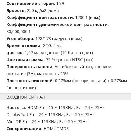
Соотношение сторон:
16:9
Яркость:
250 кд/м2 (ном.)
Коэффициент контрастности:
1200:1 (ном.)
Коэффициент динамической контрастности:
80,000,000:1
Угол обзора:
178/178 градусов (ном.)
Время отклика:
GTG: 4 мс
цветов:
1,07 млрд цветов (10 бит на цвет)
Цветовая гамма:
75 % цветов NTSC (тип)
Поверхность панели:
Антибликовый тип, твердое
покрытие (3H), матовость 25%
Плотность пикселей:
0.273мм (по горизонтали) x 0.273мм
(по вертикали)
ВХОДНОЙ СИГНАЛ
Частота:
HDMI:Fh = 15 ~ 113KHz ; Fv = 24 ~ 75Hz
DisplayPort:Fh = 24 ~ 113KHz ; Fv = 50 ~ 75Hz
Mini DP:Fh = 24 ~ 113KHz ; Fv = 50 ~ 75Hz
Синхронизация:
HDMI: TMDS