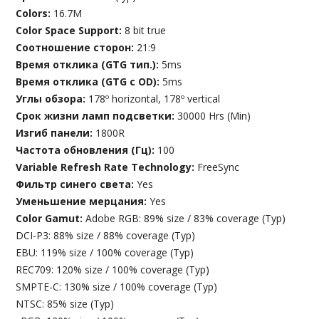
Colors:
16.7M
Color Space Support:
8 bit true
Соотношение сторон:
21:9
Время отклика (GTG тип.):
5ms
Время отклика (GTG с OD):
5ms
Углы обзора:
178º horizontal, 178º vertical
Срок жизни ламп подсветки:
30000 Hrs (Min)
Изгиб панели:
1800R
Частота обновления (Гц):
100
Variable Refresh Rate Technology:
FreeSync
Фильтр синего света:
Yes
Уменьшение мерцания:
Yes
Color Gamut:
Adobe RGB: 89% size / 83% coverage (Typ)
DCI-P3: 88% size / 88% coverage (Typ)
EBU: 119% size / 100% coverage (Typ)
REC709: 120% size / 100% coverage (Typ)
SMPTE-C: 130% size / 100% coverage (Typ)
NTSC: 85% size (Typ)