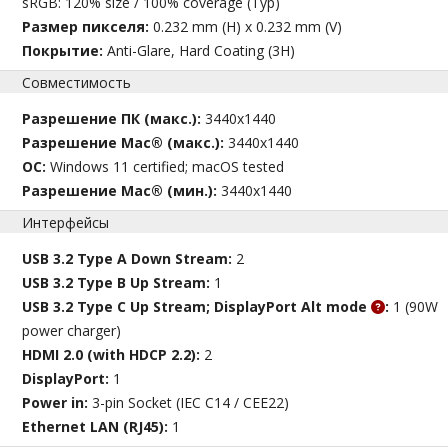
sRGB: 120% size / 100% coverage (Typ)
Размер пикселя:
0.232 mm (H) x 0.232 mm (V)
Покрытие:
Anti-Glare, Hard Coating (3H)
Совместимость
Разрешение ПК (макс.):
3440x1440
Разрешение Mac® (макс.):
3440x1440
ОС:
Windows 11 certified; macOS tested
Разрешение Mac® (мин.):
3440x1440
Интерфейсы
USB 3.2 Type A Down Stream:
2
USB 3.2 Type B Up Stream:
1
USB 3.2 Type C Up Stream; DisplayPort Alt mode
:
1 (90W
power charger)
HDMI 2.0 (with HDCP 2.2):
2
DisplayPort:
1
Power in:
3-pin Socket (IEC C14 / CEE22)
Ethernet LAN (RJ45):
1