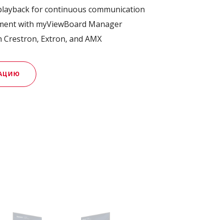
playback for continuous communication ​
ent with myViewBoard Manager ​
h Crestron, Extron, and AMX​
МАЦИЮ