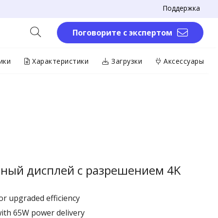
Поддержка
Поговорите с экспертом
ики
Характеристики
Загрузки
Аксессуары
нный дисплей с разрешением 4K
r upgraded efficiency ​
with 65W power delivery​