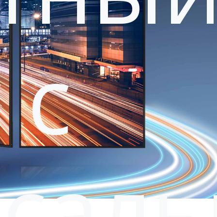
 с
рсал