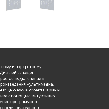
фтному и портретному
. Дисплей оснащен
простое подключение к
спроизведения мультимедиа,
омощью myViewBoard Display и
ление с помощью интуитивно
ление программного
ью последовательного