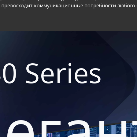
и превосходит коммуникационные потребности любого 
0 Series
лега