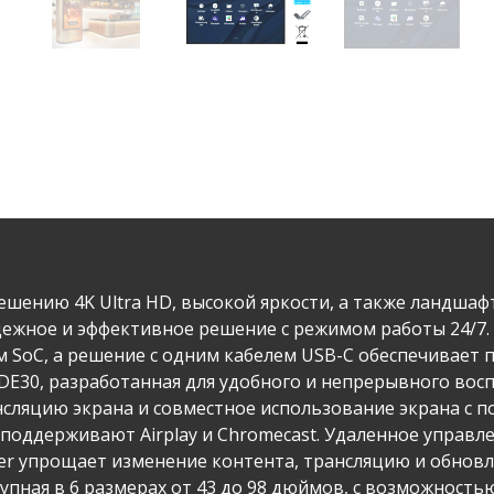
шению 4K Ultra HD, высокой яркости, а также ландша
адежное и эффективное решение с режимом работы 24/7
SoC, а решение с одним кабелем USB-C обеспечивает 
CDE30, разработанная для удобного и непрерывного во
сляцию экрана и совместное использование экрана с п
е поддерживают Airplay и Chromecast. Удаленное управ
er упрощает изменение контента, трансляцию и обнов
оступная в 6 размерах от 43 до 98 дюймов, с возможност