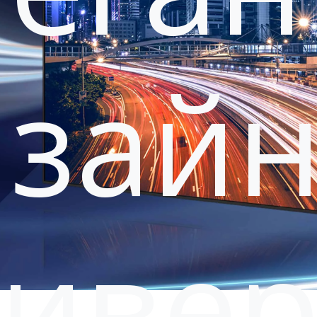
зайн
ниве