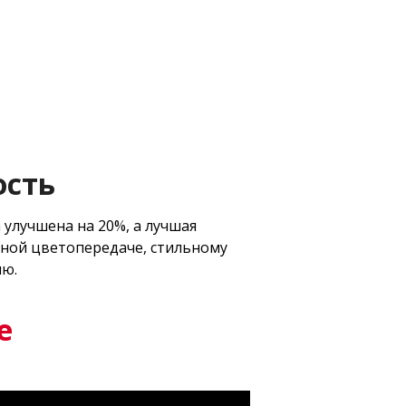
ость
улучшена на 20%, а лучшая
дной цветопередаче, стильному
ию.
е