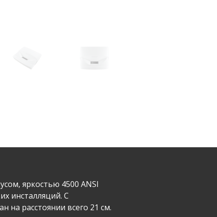
усом, яркостью 4500 ANSI
х инсталляций. С
 на расстоянии всего 21 см.