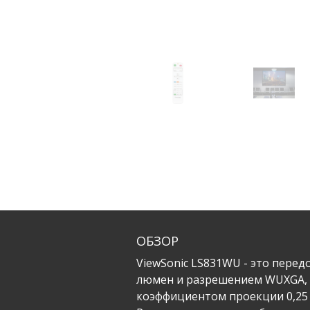
ОБЗОР
ViewSonic LS831WU - это пере
люмен и разрешением WUXGA, 
коэффициентом проекции 0,25 