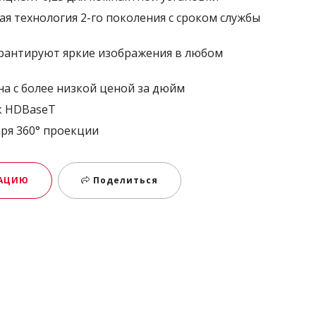
 технология 2-го поколения с сроком службы
арантируют яркие изображения в любом
а с более низкой ценой за дюйм
к HDBaseT
ря 360° проекции
МАЦИЮ
Поделиться