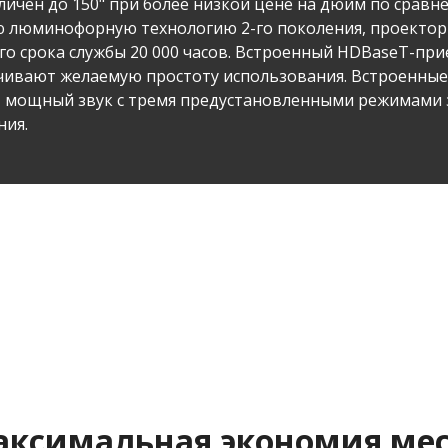
личен до 150" при более низкой цене на дюйм по срав
ю люминофорную технологию 2-го поколения, проектор
его срока службы 20 000 часов. Встроенный HDBaseT-пр
чивают желаемую простоту использования. Встроенные
 мощный звук с тремя предустановленными режимами 
ния.
ксимальная экономия ме