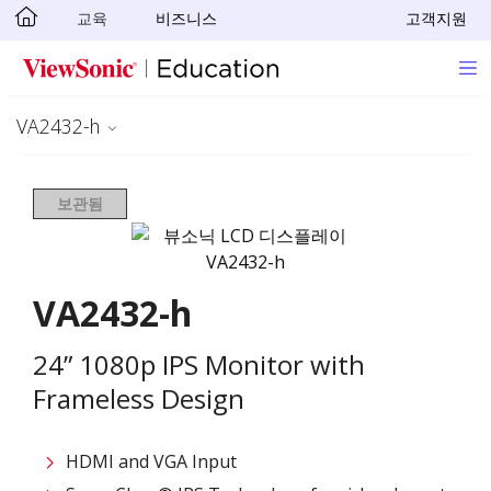
교육
비즈니스
고객지원
Skip to main content
VA2432-h
보관됨
VA2432-h
24” 1080p IPS Monitor with
Frameless Design
HDMI and VGA Input