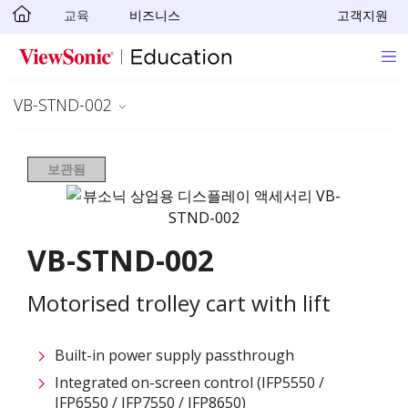
교육
비즈니스
고객지원
Skip to main content
VB-STND-002
보관됨
VB-STND-002
Motorised trolley cart with lift
Built-in power supply passthrough
Integrated on-screen control (IFP5550 /
IFP6550 / IFP7550 / IFP8650)