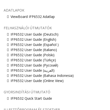
ADATLAPOK
ViewBoard IFP6532 Adatlap
FELHASZNÁLÓI ÚTMUTATÓK
IFP6532 User Guide (Deutsch)
IFP6532 User Guide (English)
IFP6532 User Guide (Español )
IFP6532 User Guide (Italiano)
IFP6532 User Guide (Polski)
IFP6532 User Guide (Türkçe)
IFP6532 User Guide (Русский)
IFP6532 User Guide (ﺍﻟﻌﺭﺑﻳﺔ)
IFP6532 User Guide (Bahasa Indonesia)
IFP6532 User Guide (Online View)
GYORSINDÍTÁSI ÚTMUTATÓ
IFP6532 Quick Start Guide
ILLESZTŐPROGRAM ÉS SZOFTVER