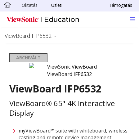
Oktatás
Üzleti
Támogatás
Ugrás a fő tartalomra
ViewBoard IFP6532
ARCHIVÁLT
ViewBoard IFP6532
ViewBoard® 65" 4K Interactive
Display
myViewBoard™ suite with whiteboard, wireless
casting and remote device management