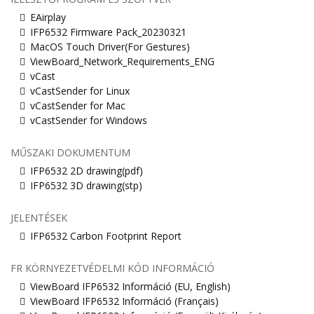
EAirplay
IFP6532 Firmware Pack_20230321
MacOS Touch Driver(For Gestures)
ViewBoard_Network_Requirements_ENG
vCast
vCastSender for Linux
vCastSender for Mac
vCastSender for Windows
MŰSZAKI DOKUMENTUM
IFP6532 2D drawing(pdf)
IFP6532 3D drawing(stp)
JELENTÉSEK
IFP6532 Carbon Footprint Report
FR KÖRNYEZETVÉDELMI KÓD INFORMÁCIÓ
ViewBoard IFP6532 Információ (EU, English)
ViewBoard IFP6532 Információ (Français)