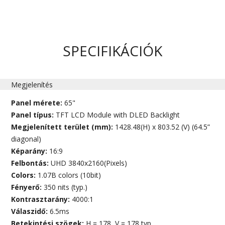
SPECIFIKÁCIÓK
Megjelenítés
Panel mérete:
65"
Panel típus:
TFT LCD Module with DLED Backlight
Megjelenített terület (mm):
1428.48(H) x 803.52 (V) (64.5”
diagonal)
Képarány:
16:9
Felbontás:
UHD 3840x2160(Pixels)
Colors:
1.07B colors (10bit)
Fényerő:
350 nits (typ.)
Kontrasztarány:
4000:1
Válaszidő:
6.5ms
Betekintési szögek:
H = 178, V = 178 typ.