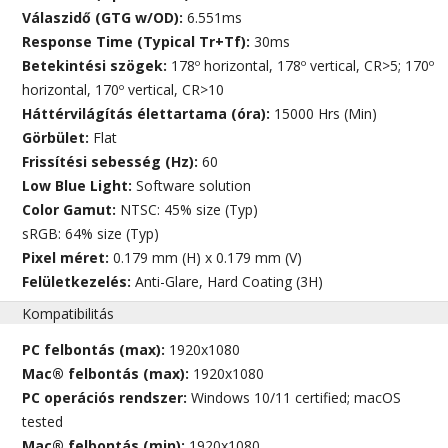
Válaszidő (GTG w/OD):
6.551ms
Response Time (Typical Tr+Tf):
30ms
Betekintési szögek:
178º horizontal, 178º vertical, CR>5; 170º
horizontal, 170º vertical, CR>10
Háttérvilágítás élettartama (óra):
15000 Hrs (Min)
Görbület:
Flat
Frissítési sebesség (Hz):
60
Low Blue Light:
Software solution
Color Gamut:
NTSC: 45% size (Typ)
sRGB: 64% size (Typ)
Pixel méret:
0.179 mm (H) x 0.179 mm (V)
Felületkezelés:
Anti-Glare, Hard Coating (3H)
Kompatibilitás
PC felbontás (max):
1920x1080
Mac® felbontás (max):
1920x1080
PC operációs rendszer:
Windows 10/11 certified; macOS
tested
Mac® felbontás (min):
1920x1080