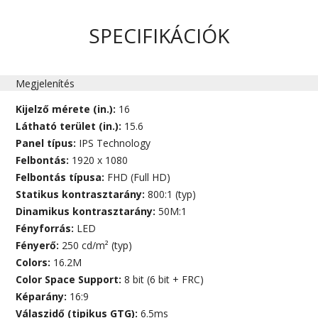
SPECIFIKÁCIÓK
Megjelenítés
Kijelző mérete (in.):
16
Látható terület (in.):
15.6
Panel típus:
IPS Technology
Felbontás:
1920 x 1080
Felbontás típusa:
FHD (Full HD)
Statikus kontrasztarány:
800:1 (typ)
Dinamikus kontrasztarány:
50M:1
Fényforrás:
LED
Fényerő:
250 cd/m² (typ)
Colors:
16.2M
Color Space Support:
8 bit (6 bit + FRC)
Képarány:
16:9
Válaszidő (tipikus GTG):
6.5ms