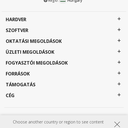
Hungary
Régió :
HARDVER
SZOFTVER
OKTATÁSI MEGOLDÁSOK
ÜZLETI MEGOLDÁSOK
FOGYASZTÓI MEGOLDÁSOK
FORRÁSOK
TÁMOGATÁS
CÉG
Adatvédelmi irányelvek
Használati feltételek
Hozzáférhetőség
Choose another country or region to see content
A programok, specifikációk, árak és elérhetőségek előzetes értesítés nélkül változhatnak. A
választék, az ajánlatok és a programok országonként eltérőek lehetnek; a teljes körű