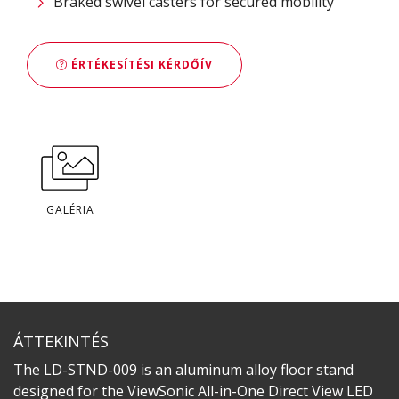
Braked swivel casters for secured mobility​
ÉRTÉKESÍTÉSI KÉRDŐÍV
GALÉRIA
ÁTTEKINTÉS
The LD-STND-009 is an aluminum alloy floor stand
designed for the ViewSonic All-in-One Direct View LED