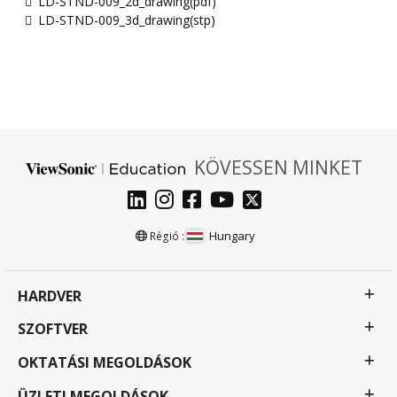
LD-STND-009_2d_drawing(pdf)
LD-STND-009_3d_drawing(stp)
KÖVESSEN MINKET
Hungary
Régió :
HARDVER
SZOFTVER
OKTATÁSI MEGOLDÁSOK
ÜZLETI MEGOLDÁSOK