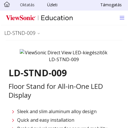
Oktatás
Üzleti
Támogatás
Ugrás a fő tartalomra
LD-STND-009
LD-STND-009
Floor Stand for All-in-One LED
Display
Sleek and slim aluminum alloy design​
Quick and easy installation​