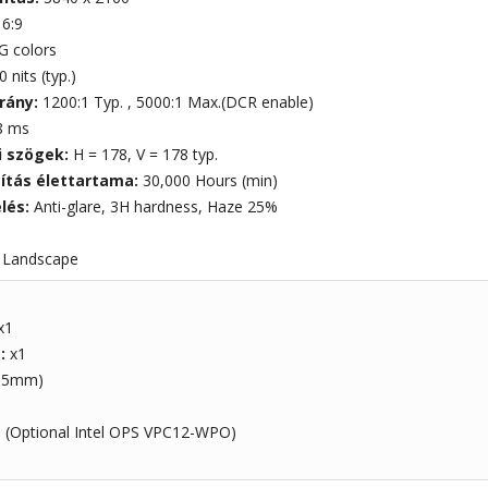
16:9
G colors
 nits (typ.)
rány:
1200:1 Typ. , 5000:1 Max.(DCR enable)
8 ms
i szögek:
H = 178, V = 178 typ.
gítás élettartama:
30,000 Hours (min)
elés:
Anti-glare, 3H hardness, Haze 25%
:
Landscape
x1
t:
x1
3.5mm)
 (Optional Intel OPS VPC12-WPO)
1