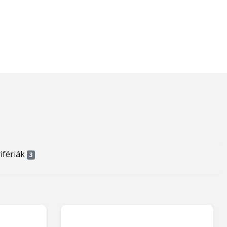
ifériák
3