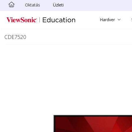
Oktatás
Üzleti
Ugrás a fő tartalomra
Hardver
CDE7520