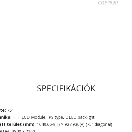
SPECIFIKÁCIÓK
te:
75"
hnika:
TFT LCD Module. IPS type, DLED backlight
ett terület (mm):
1649.664(H) × 927.936(V) (75" diagonal)
ontás:
3840 x 2160