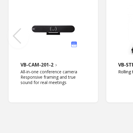
VB-CAM-201-2
VB-ST
All-in-one conference camera
Rolling 
Responsive framing and true
sound for real meetings