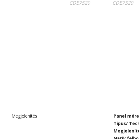
Megjelenítés
Panel mére
Típus/ Tec
Megjelenít
Natív felb