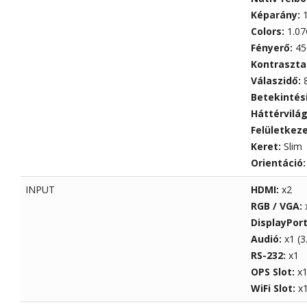
Képarány:
Colors:
1.07
Fényerő:
450
Kontraszta
Válaszidő:
Betekintés
Háttérvilá
Felületkez
Keret:
Slim
Orientáció
INPUT
HDMI:
x2
RGB / VGA:
DisplayPor
Audió:
x1 (
RS-232:
x1
OPS Slot:
x1
WiFi Slot:
x