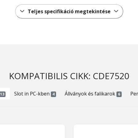
Teljes specifikáció megtekintése
KOMPATIBILIS CIKK: CDE7520
Slot in PC-kben
Állványok és falikarok
Per
13
4
6