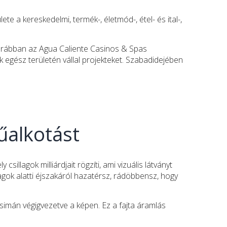
ete a kereskedelmi, termék-, életmód-, étel- és ital-,
 korábban az Agua Caliente Casinos & Spas
k egész területén vállal projekteket. Szabadidejében
űalkotást
llagok milliárdjait rögzíti, ami vizuális látványt
gok alatti éjszakáról hazatérsz, rádöbbensz, hogy
imán végigvezetve a képen. Ez a fajta áramlás