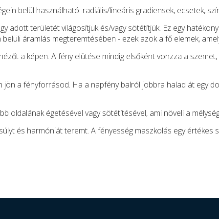
gein belül használható: radiális/lineáris gradiensek, ecsetek, 
gy adott területét világosítjuk és/vagy sötétítjük. Ez egy hatékon
 belüli áramlás megteremtésében - ezek azok a fő elemek, amely
 nézőt a képen. A fény elütése mindig elsőként vonzza a szemet, 
 jön a fényforrásod. Ha a napfény balról jobbra halad át egy do
bb oldalának égetésével vagy sötétítésével, ami növeli a mélység
nsúlyt és harmóniát teremt. A fényesség maszkolás egy értékes 