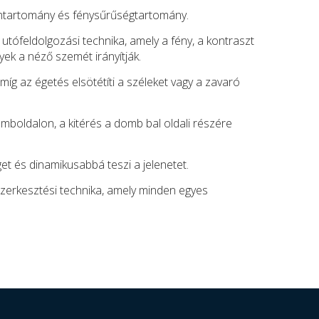
színtartomány és fénysűrűségtartomány.
y utófeldolgozási technika, amely a fény, a kontraszt
ek a néző szemét irányítják.
míg az égetés elsötétíti a széleket vagy a zavaró
mboldalon, a kitérés a domb bal oldali részére
et és dinamikusabbá teszi a jelenetet.
szerkesztési technika, amely minden egyes