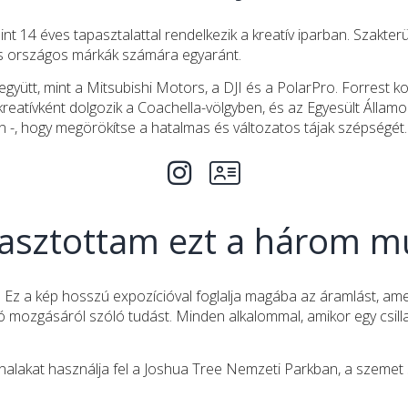
nt 14 éves tapasztalattal rendelkezik a kreatív iparban. Szakterül
 és országos márkák számára egyaránt.
együtt, mint a Mitsubishi Motors, a DJI és a PolarPro. Forrest
kreatívként dolgozik a Coachella-völgyben, és az Egyesült Államo
n -, hogy megörökítse a hatalmas és változatos tájak szépségét.
lasztottam ezt a három m
 a kép hosszú expozícióval foglalja magába az áramlást, amely csi
 mozgásáról szóló tudást. Minden alkalommal, amikor egy csilla
lakat használja fel a Joshua Tree Nemzeti Parkban, a szemet s