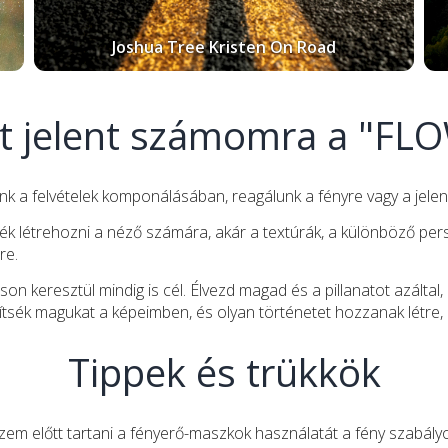
Joshua Tree Kristen On Road
t jelent számomra a "FL
nk a felvételek komponálásában, reagálunk a fényre vagy a jelen
k létrehozni a néző számára, akár a textúrák, a különböző pers
re.
son keresztül mindig is cél. Élvezd magad és a pillanatot azálta
tsék magukat a képeimben, és olyan történetet hozzanak létre, 
Tippek és trükkök
szem előtt tartani a fényerő-maszkok használatát a fény szabál