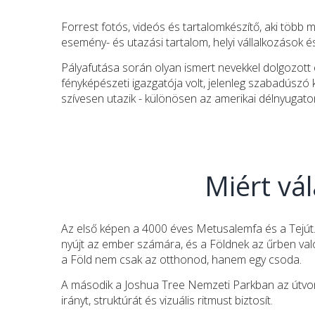
Forrest fotós, videós és tartalomkészítő, aki több mi
esemény- és utazási tartalom, helyi vállalkozások
Pályafutása során olyan ismert nevekkel dolgozott 
fényképészeti igazgatója volt, jelenleg szabadúszó 
szívesen utazik - különösen az amerikai délnyugato
Miért vá
Az első képen a 4000 éves Metusalemfa és a Tejút. Ez
nyújt az ember számára, és a Földnek az űrben való
a Föld nem csak az otthonod, hanem egy csoda.
A második a Joshua Tree Nemzeti Parkban az útvona
irányt, struktúrát és vizuális ritmust biztosít.