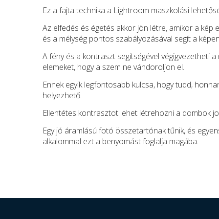
Ez a fajta technika a Lightroom maszkolási lehetősé
Az elfedés és égetés akkor jön létre, amikor a kép e
és a mélység pontos szabályozásával segít a képen
A fény és a kontraszt segítségével végigvezetheti a
elemeket, hogy a szem ne vándoroljon el.
Ennek egyik legfontosabb kulcsa, hogy tudd, honnan
helyezhető.
Ellentétes kontrasztot lehet létrehozni a dombok jo
Egy jó áramlású fotó összetartónak tűnik, és egye
alkalommal ezt a benyomást foglalja magába.