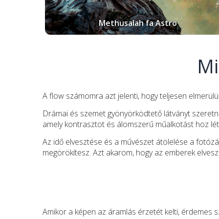
Methusalah fa Astro
Mi
A flow számomra azt jelenti, hogy teljesen elmerülü
Drámai és szemet gyönyörködtető látványt szeretné
amely kontrasztot és álomszerű műalkotást hoz lét
Az idő elvesztése és a művészet átölelése a fotózá
megörökítesz. Azt akarom, hogy az emberek elveszí
Amikor a képen az áramlás érzetét kelti, érdemes 