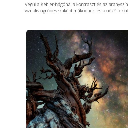
Végül a Kebler-hágónál a kontraszt és az aranyszín
vizuális ugródeszkaként működnek, és a néző tekint