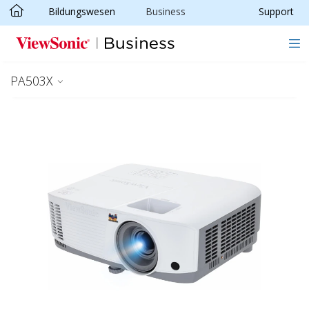
Bildungswesen
Business
Support
Skip to main content
PA503X