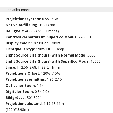
Spezifikationen
Projektionssystem:
0.55" XGA
Native Auflösung:
1024x768
Helligkeit:
4000 (ANSI Lumens)
Kontrastverhältnis im SuperEco Modus:
22000:1
Display Color:
1.07 Billion Colors
Lichtquellentyp:
190W UHP Lamp
Light Source Life (hours) with Normal Mode:
5000
Light Source Life (hours) with SuperEco Mode:
15000
Linse:
F=2.56-2.68, f=22-24.1mm
Projektions Offset:
120%+/-5%
Projektionsverhältnis:
1.96-2.15
Optischer Zoom:
1.1x
Digitaler Zoom:
0.8x-2.0x
Bildgrösse:
30"-300"
Projektionsabstand:
1.19-13.11m
(100"@3.98m)