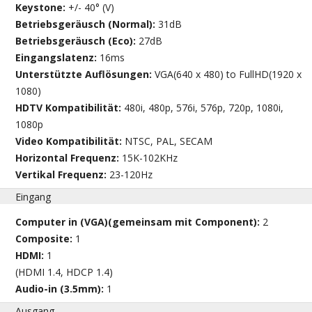
Keystone:
+/- 40° (V)
Betriebsgeräusch (Normal):
31dB
Betriebsgeräusch (Eco):
27dB
Eingangslatenz:
16ms
Unterstützte Auflösungen:
VGA(640 x 480) to FullHD(1920 x
1080)
HDTV Kompatibilität:
480i, 480p, 576i, 576p, 720p, 1080i,
1080p
Video Kompatibilität:
NTSC, PAL, SECAM
Horizontal Frequenz:
15K-102KHz
Vertikal Frequenz:
23-120Hz
Eingang
Computer in (VGA)(gemeinsam mit Component):
2
Composite:
1
HDMI:
1
(HDMI 1.4, HDCP 1.4)
Audio-in (3.5mm):
1
Ausgang