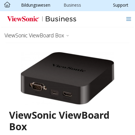
Bildungswesen
Business
Support
Skip to main content
ViewSonic ViewBoard Box
ViewSonic ViewBoard
Box