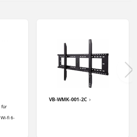
VB-WMK-001-2C
 für
Wi-fi 6-