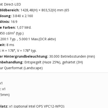
it Direct-LED
Bildbereich:
1428,48(H) × 803,52(V) mm (65
lösung:
3.840 x 2.160
ltnis:
16:9
re Farben:
1,07 Mrd.
450 cd/m² (typ.)
.200:1 Typ. , 5.000:1 Max.(DCR aktiv)
eit:
8 ms
:
H = 178°, V = 178° typ.
r Hintergrundbeleuchtung:
30.000 Betriebsstunden (min)
enbehandlung:
Entspiegelt (Haze 25%), gehärtet (3H)
ur Querformat (Landscape)
x1
t:
x1
3.5mm)
latz:
x1 (optional Intel OPS VPC12-WPO)