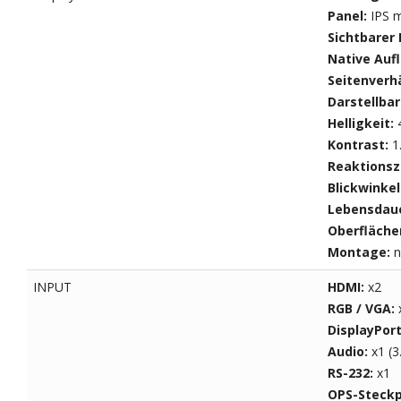
Panel:
IPS m
Sichtbarer 
Native Auf
Seitenverhä
Darstellba
Helligkeit:
Kontrast:
1
Reaktionsz
Blickwinkel
Lebensdaue
Oberfläch
Montage:
n
INPUT
HDMI:
x2
RGB / VGA:
DisplayPor
Audio:
x1 (
RS-232:
x1
OPS-Steckp