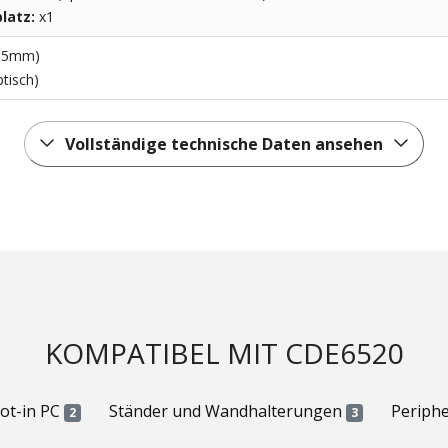
platz:
x1
3.5mm)
ptisch)
Vollständige technische Daten ansehen
KOMPATIBEL MIT CDE6520
lot-in PC
Ständer und Wandhalterungen
Periph
2
3