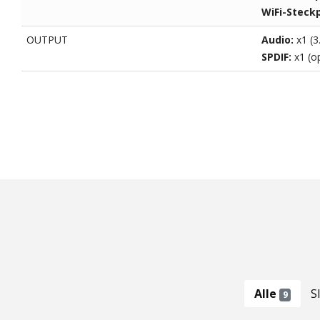
WiFi-Steck
OUTPUT
Audio:
x1 (
SPDIF:
x1 (o
Alle
S
9