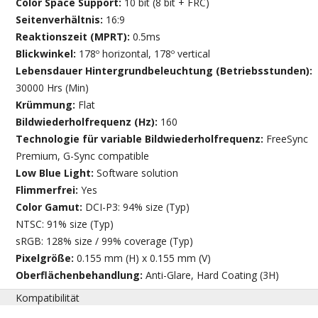
Color Space Support:
10 bit (8 bit + FRC)
Seitenverhältnis:
16:9
Reaktionszeit (MPRT):
0.5ms
Blickwinkel:
178º horizontal, 178º vertical
Lebensdauer Hintergrundbeleuchtung (Betriebsstunden):
30000 Hrs (Min)
Krümmung:
Flat
Bildwiederholfrequenz (Hz):
160
Technologie für variable Bildwiederholfrequenz:
FreeSync
Premium, G-Sync compatible
Low Blue Light:
Software solution
Flimmerfrei:
Yes
Color Gamut:
DCI-P3: 94% size (Typ)
NTSC: 91% size (Typ)
sRGB: 128% size / 99% coverage (Typ)
Pixelgröße:
0.155 mm (H) x 0.155 mm (V)
Oberflächenbehandlung:
Anti-Glare, Hard Coating (3H)
Kompatibilität