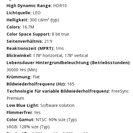
High Dynamic Range:
HDR10
Lichtquelle:
LED
Helligkeit:
300 cd/m² (typ)
Colors:
16.7M
Color Space Support:
8 bit true
Seitenverhältnis:
21:9
Reaktionszeit (MPRT):
1ms
Blickwinkel:
178º horizontal, 178º vertical
Lebensdauer Hintergrundbeleuchtung (Betriebsstunden):
30000 Hrs (Min)
Krümmung:
Flat
Bildwiederholfrequenz (Hz):
165
Technologie für variable Bildwiederholfrequenz:
FreeSync
Premium
Low Blue Light:
Software solution
Flimmerfrei:
Yes
Color Gamut:
NTSC: 90% size (Typ)
sRGB: 128% size (Typ)