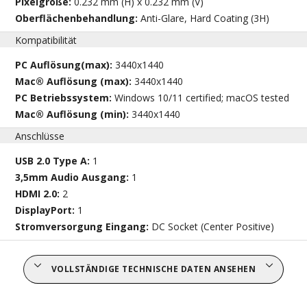
Pixelgröße:
0.232 mm (H) x 0.232 mm (V)
Oberflächenbehandlung:
Anti-Glare, Hard Coating (3H)
Kompatibilität
PC Auflösung(max):
3440x1440
Mac® Auflösung (max):
3440x1440
PC Betriebssystem:
Windows 10/11 certified; macOS tested
Mac® Auflösung (min):
3440x1440
Anschlüsse
USB 2.0 Type A:
1
3,5mm Audio Ausgang:
1
HDMI 2.0:
2
DisplayPort:
1
Stromversorgung Eingang:
DC Socket (Center Positive)
VOLLSTÄNDIGE TECHNISCHE DATEN ANSEHEN