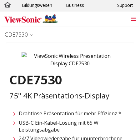
Bildungswesen
Business
Support
Skip to main content
CDE7530
CDE7530
75" 4K Präsentations-Display
Drahtlose Präsentation für mehr Effizienz *​
USB-C Ein-Kabel-Lösung mit 65 W
Leistungsabgabe​
24/7 Videowiedergabe für ununterbrochene