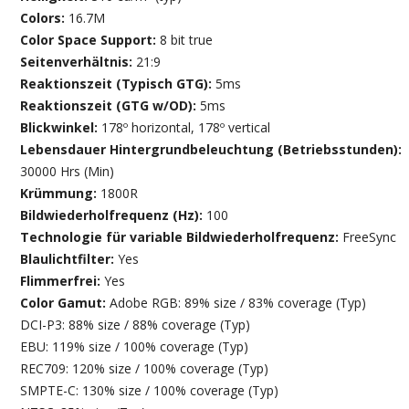
Colors:
16.7M
Color Space Support:
8 bit true
Seitenverhältnis:
21:9
Reaktionszeit (Typisch GTG):
5ms
Reaktionszeit (GTG w/OD):
5ms
Blickwinkel:
178º horizontal, 178º vertical
Lebensdauer Hintergrundbeleuchtung (Betriebsstunden):
30000 Hrs (Min)
Krümmung:
1800R
Bildwiederholfrequenz (Hz):
100
Technologie für variable Bildwiederholfrequenz:
FreeSync
Blaulichtfilter:
Yes
Flimmerfrei:
Yes
Color Gamut:
Adobe RGB: 89% size / 83% coverage (Typ)
DCI-P3: 88% size / 88% coverage (Typ)
EBU: 119% size / 100% coverage (Typ)
REC709: 120% size / 100% coverage (Typ)
SMPTE-C: 130% size / 100% coverage (Typ)