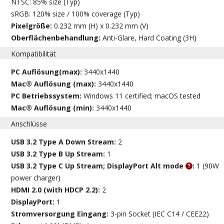
NTSC: 85% size (Typ)
sRGB: 120% size / 100% coverage (Typ)
Pixelgröße:
0.232 mm (H) x 0.232 mm (V)
Oberflächenbehandlung:
Anti-Glare, Hard Coating (3H)
Kompatibilität
PC Auflösung(max):
3440x1440
Mac® Auflösung (max):
3440x1440
PC Betriebssystem:
Windows 11 certified; macOS tested
Mac® Auflösung (min):
3440x1440
Anschlüsse
USB 3.2 Type A Down Stream:
2
USB 3.2 Type B Up Stream:
1
USB 3.2 Type C Up Stream; DisplayPort Alt mode
:
1 (90W
power charger)
HDMI 2.0 (with HDCP 2.2):
2
DisplayPort:
1
Stromversorgung Eingang:
3-pin Socket (IEC C14 / CEE22)