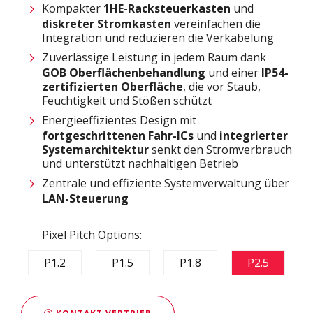
Kompakter
1HE-Racksteuerkasten
und
diskreter Stromkasten
vereinfachen die
Integration und reduzieren die Verkabelung
Zuverlässige Leistung in jedem Raum dank
GOB Oberflächenbehandlung
und einer
IP54-
zertifizierten Oberfläche
, die vor Staub,
Feuchtigkeit und Stößen schützt
Energieeffizientes Design mit
fortgeschrittenen Fahr-ICs
und
integrierter
Systemarchitektur
senkt den Stromverbrauch
und unterstützt nachhaltigen Betrieb
Zentrale und effiziente Systemverwaltung über
LAN-Steuerung
Pixel Pitch Options:
P1.2
P1.5
P1.8
P2.5