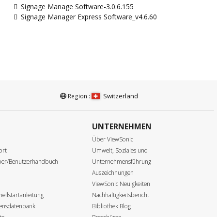
Signage Manage Software-3.0.6.155
Signage Manager Express Software_v4.6.60
Switzerland
Region :
UNTERNEHMEN
e
Über ViewSonic
ort
Umwelt, Soziales und
iber/Benutzerhandbuch
Unternehmensführung
Auszeichnungen
ViewSonic Neuigkeiten
ellstartanleitung
Nachhaltigkeitsbericht
sensdatenbank
Bibliothek Blog