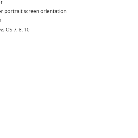
er
r portrait screen orientation
n
s OS 7, 8, 10