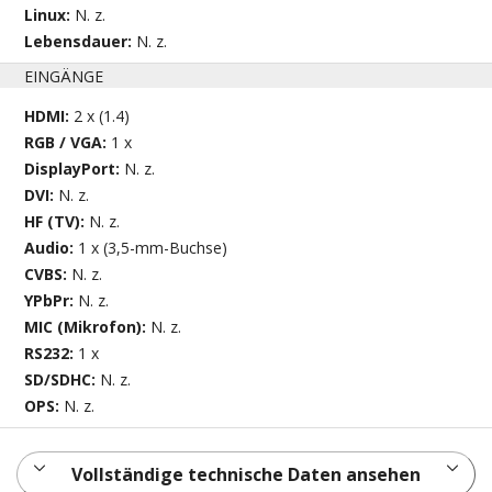
Linux:
N. z.
Lebensdauer:
N. z.
EINGÄNGE
HDMI:
2 x (1.4)
RGB / VGA:
1 x
DisplayPort:
N. z.
DVI:
N. z.
HF (TV):
N. z.
Audio:
1 x (3,5-mm-Buchse)
CVBS:
N. z.
YPbPr:
N. z.
MIC (Mikrofon):
N. z.
RS232:
1 x
SD/SDHC:
N. z.
OPS:
N. z.
Vollständige technische Daten ansehen