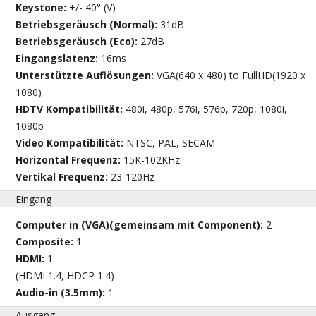
Keystone:
+/- 40° (V)
Betriebsgeräusch (Normal):
31dB
Betriebsgeräusch (Eco):
27dB
Eingangslatenz:
16ms
Unterstützte Auflösungen:
VGA(640 x 480) to FullHD(1920 x
1080)
HDTV Kompatibilität:
480i, 480p, 576i, 576p, 720p, 1080i,
1080p
Video Kompatibilität:
NTSC, PAL, SECAM
Horizontal Frequenz:
15K-102KHz
Vertikal Frequenz:
23-120Hz
Eingang
Computer in (VGA)(gemeinsam mit Component):
2
Composite:
1
HDMI:
1
(HDMI 1.4, HDCP 1.4)
Audio-in (3.5mm):
1
Ausgang