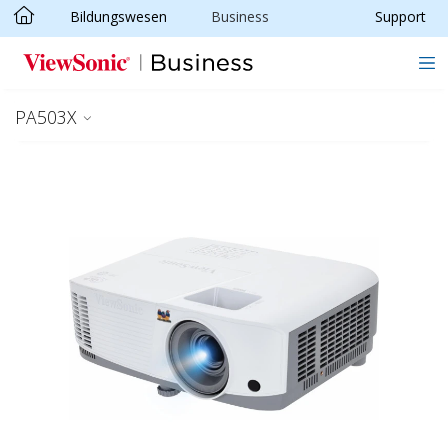
Bildungswesen
Business
Support
Skip to main content
PA503X