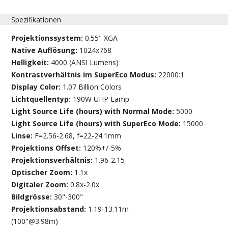
Spezifikationen
Projektionssystem:
0.55" XGA
Native Auflösung:
1024x768
Helligkeit:
4000 (ANSI Lumens)
Kontrastverhältnis im SuperEco Modus:
22000:1
Display Color:
1.07 Billion Colors
Lichtquellentyp:
190W UHP Lamp
Light Source Life (hours) with Normal Mode:
5000
Light Source Life (hours) with SuperEco Mode:
15000
Linse:
F=2.56-2.68, f=22-24.1mm
Projektions Offset:
120%+/-5%
Projektionsverhältnis:
1.96-2.15
Optischer Zoom:
1.1x
Digitaler Zoom:
0.8x-2.0x
Bildgrösse:
30"-300"
Projektionsabstand:
1.19-13.11m
(100"@3.98m)