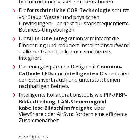
beeindruckende visuelle Präsentationen.
Die
fortschrittliche COB-Technologie
schützt
vor Staub, Wasser und physischen
Einwirkungen – perfekt für stark frequentierte
Business-Umgebungen.
Die
All-in-One-Integration
vereinfacht die
Einrichtung und reduziert Installationsaufwand
– alle zentralen Funktionen sind bereits
integriert.
Das energiesparende Design mit
Common-
Cathode-LEDs
und
intelligenten ICs
reduziert
den Stromverbrauch und unterstützt einen
nachhaltigen Betrieb.
Intelligente Kollaborationstools wie
PIP-/PBP-
Bildaufteilung, LAN-Steuerung
und
kabellose Bildschirmfreigabe
über
ViewShare oder AirSync fördern eine effiziente
Zusammenarbeit.
Size Options: