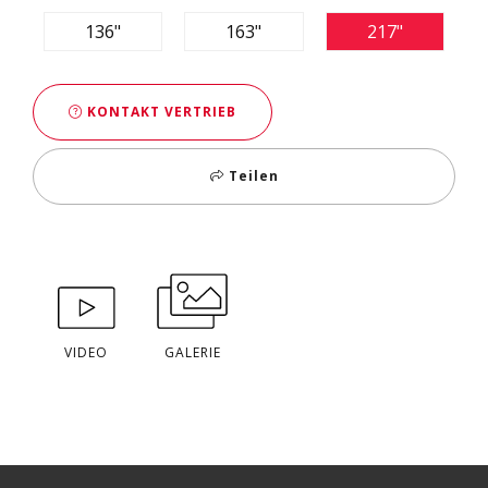
136"
163"
217"
KONTAKT VERTRIEB
Teilen
VIDEO
GALERIE