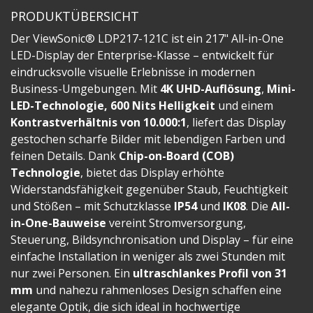
PRODUKTÜBERSICHT
Der ViewSonic® LDP217-121C ist ein 217" All-in-One
LED-Display der Enterprise-Klasse – entwickelt für
eindrucksvolle visuelle Erlebnisse in modernen
Business-Umgebungen. Mit
4K UHD-Auflösung
,
Mini-
LED-Technologie, 600 Nits Helligkeit
und einem
Kontrastverhältnis von 10.000:1
, liefert das Display
gestochen scharfe Bilder mit lebendigen Farben und
feinen Details. Dank
Chip-on-Board (COB)
Technologie
, bietet das Display erhöhte
Widerstandsfähigkeit gegenüber Staub, Feuchtigkeit
und Stößen – mit Schutzklasse
IP54
und
IK08
. Die
All-
in-One-Bauweise
vereint Stromversorgung,
Steuerung, Bildsynchronisation und Display – für eine
einfache Installation in weniger als zwei Stunden mit
nur zwei Personen. Ein
ultraschlankes Profil von 31
mm
und nahezu rahmenloses Design schaffen eine
elegante Optik, die sich ideal in hochwertige