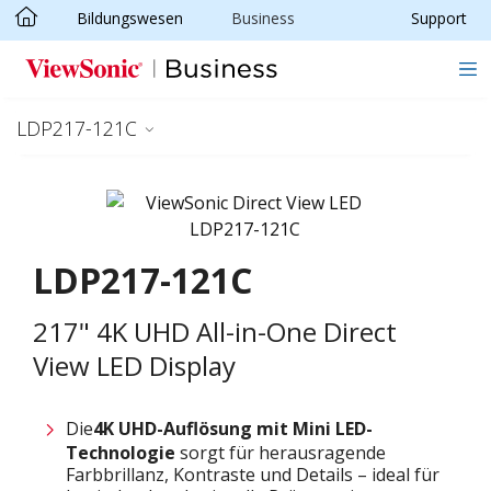
Bildungswesen
Business
Support
Skip to main content
LDP217-121C
LDP217-121C
217" 4K UHD All-in-One Direct
View LED Display
Die
4K UHD-Auflösung mit
M
ini LED-
Technologie
sorgt für herausragende
Farbbrillanz, Kontraste und Details – ideal für