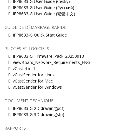
IFP8633-G User Guide (Česky)
IFP8633-G User Guide (Русский)
IFP8633-G User Guide (繁體中文)
GUIDE DE DÉMARRAGE RAPIDE
IFP8633-G Quick Start Guide
PILOTES ET LOGICIELS
IFP8633-G_Firmware_Pack_20250913
ViewBoard_Network_Requirements_ENG
vCast 4-in-1
vCastSender for Linux
vCastSender for Mac
vCastSender for Windows
DOCUMENT TECHNIQUE
IFP8633-G 2D drawing(pdf)
IFP8633-G 3D drawing(stp)
RAPPORTS