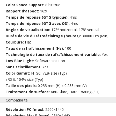
Color Space Support:
8 bit true
Rapport d'aspect:
16:9
Temps de réponse (GTG typique):
4ms
Temps de réponse (GTG avec OD):
4ms
Angles de visualisation:
178º horizontal, 178º vertical
Durée de vie du rétroéclairage (heures):
30000 Hrs (Min)
Courbure:
Flat
Taux de rafraîchissement (Hz):
100
Technologie de taux de rafraîchissement variable:
Yes
Low Blue Light:
Software solution
Sans scintillement:
Yes
Color Gamut:
NTSC: 72% size (Typ)
sRGB: 104% size (Typ)
Taille des pixels:
0.233 mm (H) x 0.233 mm (V)
Traitement de surface:
Anti-Glare, Hard Coating (3H)
Compatibilité
Résolution PC (max):
2560x1440
Résolution Mac® (max):
2560x1440