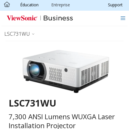
Éducation
Entreprise
Support
Passer au contenu principal
LSC731WU
LSC731WU
7,300 ANSI Lumens WUXGA Laser
Installation Projector