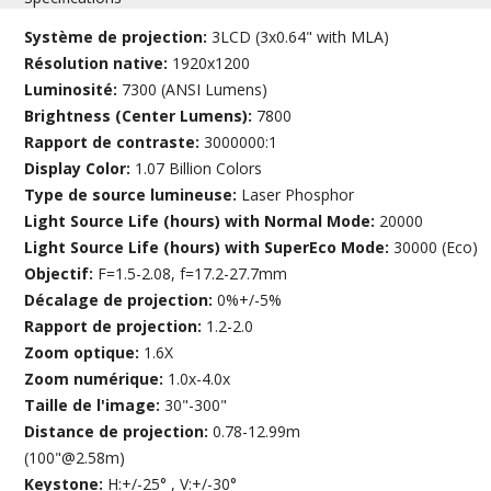
Système de projection:
3LCD (3x0.64" with MLA)
Résolution native:
1920x1200
Luminosité:
7300 (ANSI Lumens)
Brightness (Center Lumens):
7800
Rapport de contraste:
3000000:1
Display Color:
1.07 Billion Colors
Type de source lumineuse:
Laser Phosphor
Light Source Life (hours) with Normal Mode:
20000
Light Source Life (hours) with SuperEco Mode:
30000 (Eco)
Objectif:
F=1.5-2.08, f=17.2-27.7mm
Décalage de projection:
0%+/-5%
Rapport de projection:
1.2-2.0
Zoom optique:
1.6X
Zoom numérique:
1.0x-4.0x
Taille de l'image:
30"-300"
Distance de projection:
0.78-12.99m
(100"@2.58m)
Keystone:
H:+/-25° , V:+/-30°