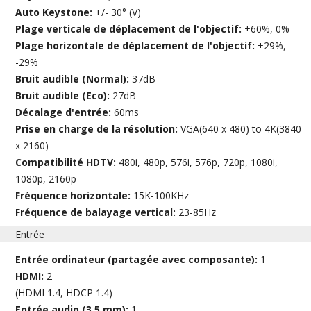
Auto Keystone:
+/- 30° (V)
Plage verticale de déplacement de l'objectif:
+60%, 0%
Plage horizontale de déplacement de l'objectif:
+29%,
-29%
Bruit audible (Normal):
37dB
Bruit audible (Eco):
27dB
Décalage d'entrée:
60ms
Prise en charge de la résolution:
VGA(640 x 480) to 4K(3840
x 2160)
Compatibilité HDTV:
480i, 480p, 576i, 576p, 720p, 1080i,
1080p, 2160p
Fréquence horizontale:
15K-100KHz
Fréquence de balayage vertical:
23-85Hz
Entrée
Entrée ordinateur (partagée avec composante):
1
HDMI:
2
(HDMI 1.4, HDCP 1.4)
Entrée audio (3,5 mm):
1