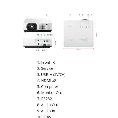
Front IR
Service
USB-A (5V/2A)
HDMI x2
Computer
Monitor Out
RS232
Audio Out
Audio In
RJ45