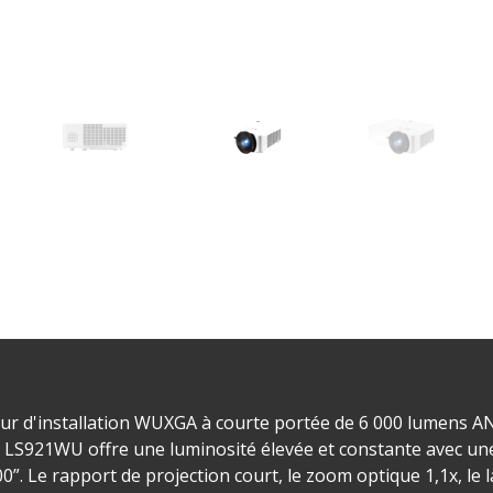
r d'installation WUXGA à courte portée de 6 000 lumens AN
LS921WU offre une luminosité élevée et constante avec une
00”. Le rapport de projection court, le zoom optique 1,1x, le l