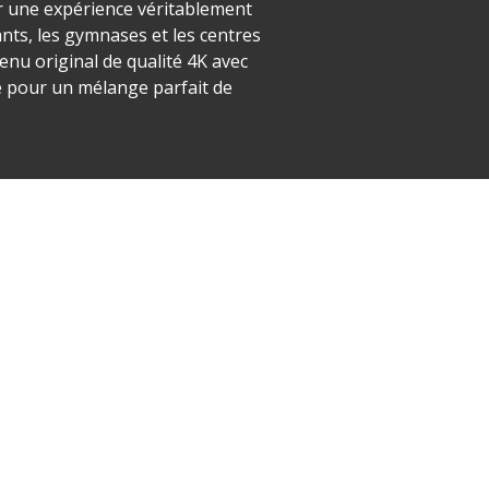
éer une expérience véritablement
ants, les gymnases et les centres
enu original de qualité 4K avec
é pour un mélange parfait de