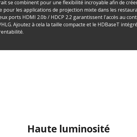
rait se combinent pour une flexibilité incroyable afin de cr
e pour les applications de projection mixte dans les restaur
eux ports HDMI 2.0b / HDCP 2.2 garantissent l'accès au cont
HLG. Ajoutez à cela la taille compacte et le HDBaseT intégr
entabilité.
Haute luminosité