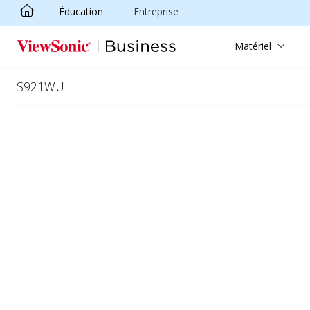
Éducation
Entreprise
Passer au contenu principal
Matériel
LS921WU