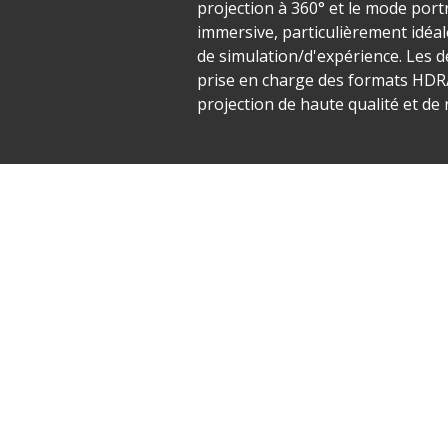
projection à 360° et le mode port
immersive, particulièrement idéal
de simulation/d'expérience. Les d
prise en charge des formats HDR/
projection de haute qualité et de r