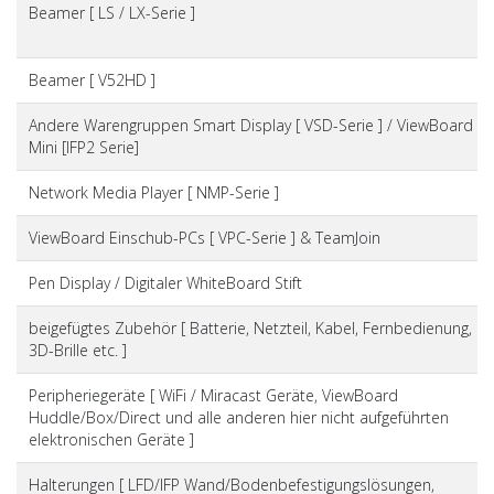
Beamer [ LS / LX-Serie ]
Beamer [ V52HD ]
Andere Warengruppen Smart Display [ VSD-Serie ] / ViewBoard
Mini [IFP2 Serie]
Network Media Player [ NMP-Serie ]
ViewBoard Einschub-PCs [ VPC-Serie ] & TeamJoin
Pen Display / Digitaler WhiteBoard Stift
beigefügtes Zubehör [ Batterie, Netzteil, Kabel, Fernbedienung,
3D-Brille etc. ]
Peripheriegeräte [ WiFi / Miracast Geräte, ViewBoard
Huddle/Box/Direct und alle anderen hier nicht aufgeführten
elektronischen Geräte ]
Halterungen [ LFD/IFP Wand/Bodenbefestigungslösungen,