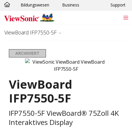
Bildungswesen
Business
Support
Skip to main content
ViewBoard IFP7550-5F
ARCHIVIERT
ViewBoard
IFP7550-5F
IFP7550-5F ViewBoard® 75Zoll 4K
Interaktives Display