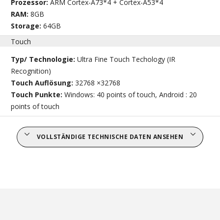
Prozessor:
ARM Cortex-A73*4 + Cortex-A53*4
RAM:
8GB
Storage:
64GB
Touch
Typ/ Technologie:
Ultra Fine Touch Techology (IR
Recognition)
Touch Auflösung:
32768 ×32768
Touch Punkte:
Windows: 40 points of touch, Android : 20
points of touch
VOLLSTÄNDIGE TECHNISCHE DATEN ANSEHEN