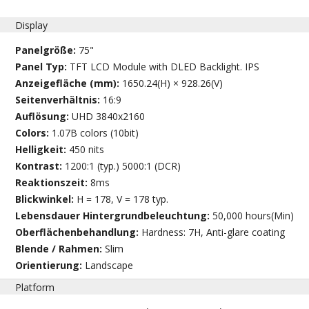
Display
Panelgröße:
75"
Panel Typ:
TFT LCD Module with DLED Backlight. IPS
Anzeigefläche (mm):
1650.24(H) × 928.26(V)
Seitenverhältnis:
16:9
Auflösung:
UHD 3840x2160
Colors:
1.07B colors (10bit)
Helligkeit:
450 nits
Kontrast:
1200:1 (typ.) 5000:1 (DCR)
Reaktionszeit:
8ms
Blickwinkel:
H = 178, V = 178 typ.
Lebensdauer Hintergrundbeleuchtung:
50,000 hours(Min)
Oberflächenbehandlung:
Hardness: 7H, Anti-glare coating
Blende / Rahmen:
Slim
Orientierung:
Landscape
Platform