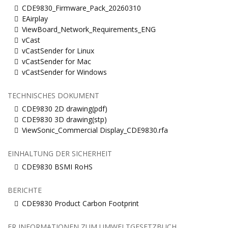
CDE9830_Firmware_Pack_20260310
EAirplay
ViewBoard_Network_Requirements_ENG
vCast
vCastSender for Linux
vCastSender for Mac
vCastSender for Windows
TECHNISCHES DOKUMENT
CDE9830 2D drawing(pdf)
CDE9830 3D drawing(stp)
ViewSonic_Commercial Display_CDE9830.rfa
EINHALTUNG DER SICHERHEIT
CDE9830 BSMI RoHS
BERICHTE
CDE9830 Product Carbon Footprint
FR INFORMATIONEN ZUM UMWELTGESETZBUCH