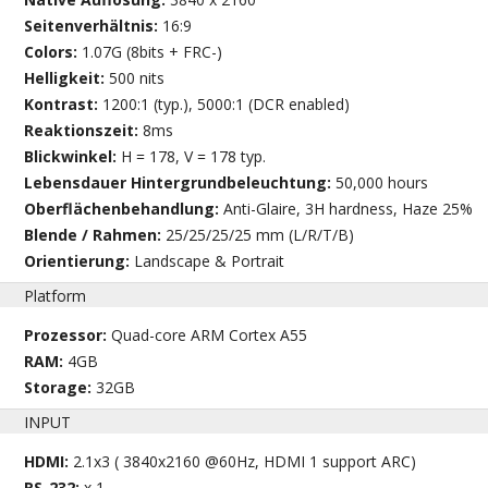
Seitenverhältnis:
16:9
Colors:
1.07G (8bits + FRC-)
Helligkeit:
500 nits
Kontrast:
1200:1 (typ.), 5000:1 (DCR enabled)
Reaktionszeit:
8ms
Blickwinkel:
H = 178, V = 178 typ.
Lebensdauer Hintergrundbeleuchtung:
50,000 hours
Oberflächenbehandlung:
Anti-Glaire, 3H hardness, Haze 25%
Blende / Rahmen:
25/25/25/25 mm (L/R/T/B)
Orientierung:
Landscape & Portrait
Platform
Prozessor:
Quad-core ARM Cortex A55
RAM:
4GB
Storage:
32GB
INPUT
HDMI:
2.1x3 ( 3840x2160 @60Hz, HDMI 1 support ARC)
RS-232:
x 1