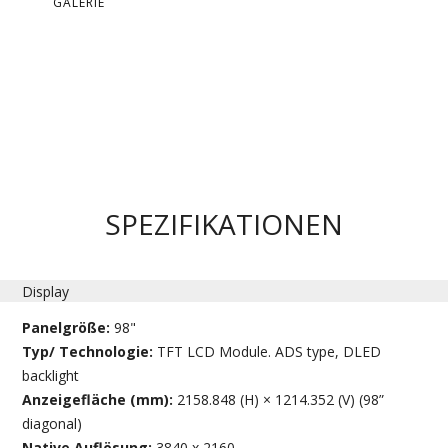
GALERIE
SPEZIFIKATIONEN
Display
Panelgröße:
98"
Typ/ Technologie:
TFT LCD Module. ADS type, DLED
backlight
Anzeigefläche (mm):
2158.848 (H) × 1214.352 (V) (98”
diagonal)
Native Auflösung:
3840 x 2160