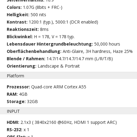
Colors:
1.07G (8bits + FRC-)
Helligkeit:
500 nits
Kontrast:
1200:1 (typ.), 5000:1 (DCR enabled)
Reaktionszeit:
8ms
Blickwinkel:
H = 178, V = 178 typ.
Lebensdauer Hintergrundbeleuchtung:
50,000 hours
Oberflächenbehandlung:
Anti-Glaire, 3H hardness, Haze 25%
Blende / Rahmen:
14.7/14.7/14.7/14.7 mm (L/R/T/B)
Orientierung:
Landscape & Portrait
Platform
Prozessor:
Quad-core ARM Cortex A55
RAM:
4GB
Storage:
32GB
INPUT
HDMI:
2.1x3 ( 3840x2160 @60Hz, HDMI 1 support ARC)
RS-232:
x 1
OPS Slot:
x 1