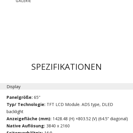
GALERIE
SPEZIFIKATIONEN
Display
Panelgröße:
65"
Typ/ Technologie:
TFT LCD Module. ADS type, DLED
backlight
Anzeigefläche (mm):
1428.48 (H) ×803.52 (V) (64.5” diagonal)
Native Auflösung:
3840 x 2160
Seitenverhältnis:
16:9