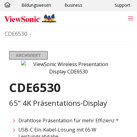
Bildungswesen
Business
Support
Skip to main content
CDE6530
ARCHIVIERT
CDE6530
65" 4K Präsentations-Display
Drahtlose Präsentation für mehr Effizienz *​
USB-C Ein-Kabel-Lösung mit 65 W
Leistungsabgabe​