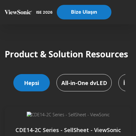
Bize Ulaşın
ISE 2026
Product & Solution Resources
Hepsi
All-in-One dvLED
İş P
CDE14-2C Series - SellSheet - ViewSonic