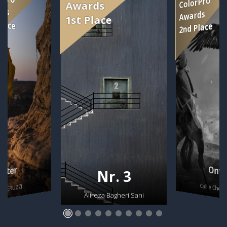
Onve
ester
Nr. 3
Callie Chee
A PERUZZI
Alireza Bagheri Sani