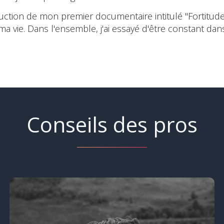
duction de mon premier documentaire intitulé "Fortitu
 vie. Dans l'ensemble, j'ai essayé d'être constant dans
Conseils des pros