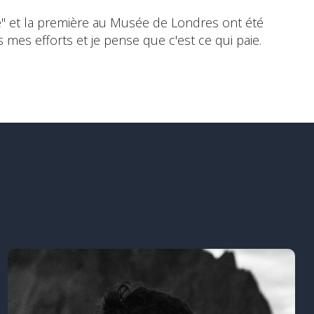
de" et la première au Musée de Londres ont été
 mes efforts et je pense que c'est ce qui paie.