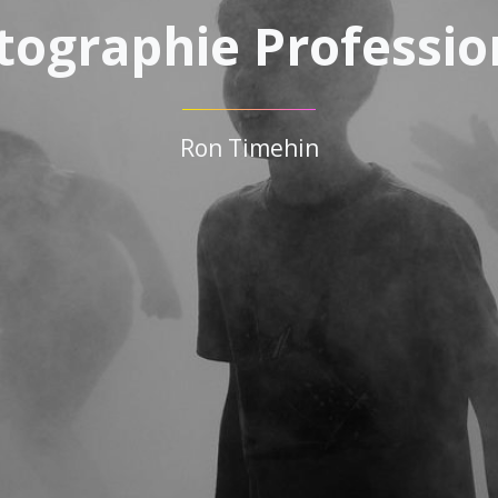
tographie Professio
Ron Timehin