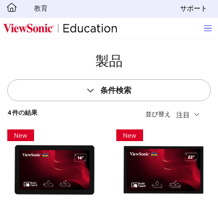
教育
サポート
Skip to main content
製品
条件検索
4 件の結果
並び替え
注目
New
New