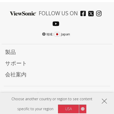
FOLLOW US ON
Japan
地域 :
製品
サポート
会社案内
プライバシーポリシー
利用規約
Choose another country or region to see content
プログラム、仕様、価格、外観は予告なく変更する場合がありますのでご了承下さい。又は
部分機種及びプログラムは国によって異なることがありますので、詳細情報については
ViewSonic 販売代理店までお問い合わせください。
specific to your region
USA
Copyright © ViewSonic Corporation 2000-2026 . All rights reserved.