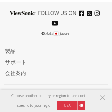
FOLLOW US ON
Japan
地域 :
製品
サポート
会社案内
プライバシーポリシー
利用規約
Choose another country or region to see content
プログラム、仕様、価格、外観は予告なく変更する場合がありますのでご了承下さい。又は
部分機種及びプログラムは国によって異なることがありますので、詳細情報については
ViewSonic 販売代理店までお問い合わせください。
specific to your region
USA
Copyright © ViewSonic Corporation 2000-2026 . All rights reserved.