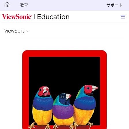
教育
サポート
Skip to main content
ViewSplit