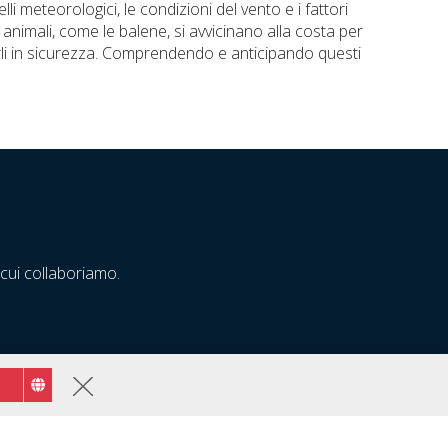
i meteorologici, le condizioni del vento e i fattori
i animali, come le balene, si avvicinano alla costa per
arli in sicurezza. Comprendendo e anticipando questi
 cui collaboriamo.