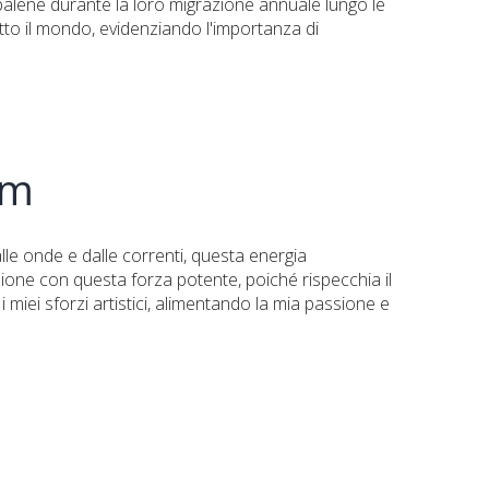
alene durante la loro migrazione annuale lungo le
tutto il mondo, evidenziando l'importanza di
um
e onde e dalle correnti, questa energia
sione con questa forza potente, poiché rispecchia il
 miei sforzi artistici, alimentando la mia passione e