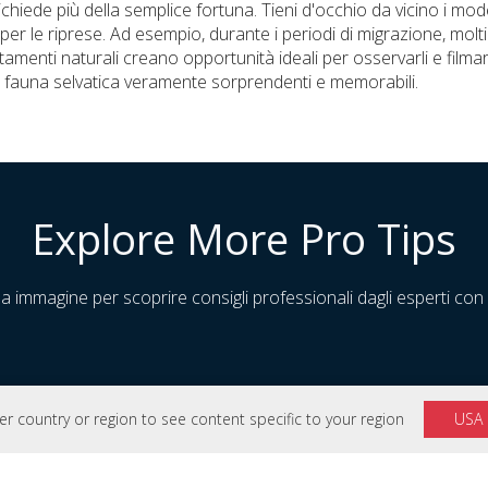
hiede più della semplice fortuna. Tieni d'occhio da vicino i modell
 per le riprese. Ad esempio, durante i periodi di migrazione, molt
rtamenti naturali creano opportunità ideali per osservarli e film
la fauna selvatica veramente sorprendenti e memorabili.
Explore More Pro Tips
a immagine per scoprire consigli professionali dagli esperti con
 country or region to see content specific to your region
USA