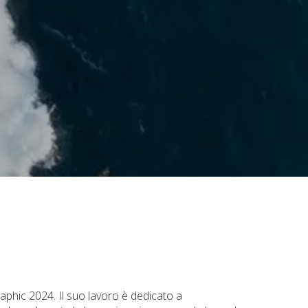
aphic 2024. Il suo lavoro è dedicato a