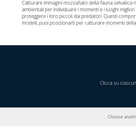
Catturare immagini mozzafiato della fauna selvatica ric
ambientali per individuare i momenti e i luoghi migliori
proteggere i loro piccoli dai predatori. Questi compo
modelli, puoi posizionarti per catturare momenti del
Clicca su ciascun
Choose another