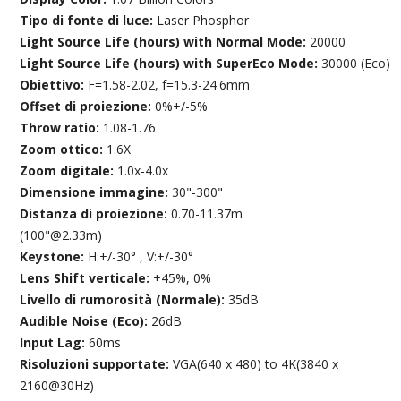
Tipo di fonte di luce:
Laser Phosphor
Light Source Life (hours) with Normal Mode:
20000
Light Source Life (hours) with SuperEco Mode:
30000 (Eco)
Obiettivo:
F=1.58-2.02, f=15.3-24.6mm
Offset di proiezione:
0%+/-5%
Throw ratio:
1.08-1.76
Zoom ottico:
1.6X
Zoom digitale:
1.0x-4.0x
Dimensione immagine:
30"-300"
Distanza di proiezione:
0.70-11.37m
(100"@2.33m)
Keystone:
H:+/-30° , V:+/-30°
Lens Shift verticale:
+45%, 0%
Livello di rumorosità (Normale):
35dB
Audible Noise (Eco):
26dB
Input Lag:
60ms
Risoluzioni supportate:
VGA(640 x 480) to 4K(3840 x
2160@30Hz)