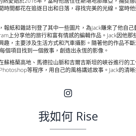
他對攝影的熱愛始於2016年，當時他居住在斯堪地那維亞，
的空閒時間都花在追逐日出和日落，尋找完美的光線。當時
，報紙和雜誌刊登了其中一些圖片，為Jack賺來了他自己
agram上分享他的旅行和富有情感的編輯作品。Jack因
生了興趣，主要涉及生活方式和汽車攝影。隨著他的作品不
每個項目找到一個敘事，創造出永恆的影像。
過在蘇格蘭高地、馬德拉山脈和吉爾吉斯坦的峽谷進行的工作
om和Photoshop等程序，用自己的風格講述故事。Jac
我如何 Rise