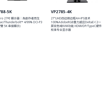
788-5K
VP2785-4K
rPro 27吋 顯示器｜為創作者而生
27”UHD四边微边框AH-IPS技术
c/Thunderbolt™ 4/99% DCI-P3
100%AdobeRGB重力感应DeltaE＜2一
雙 5K 串接顯示)
屏双色域KVM功能 HDMI/DP/TypeC硬件
校准专业显示器