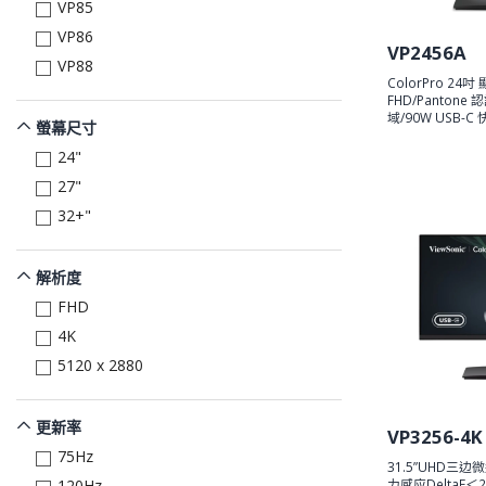
VP85
VP86
VP2456A
VP88
ColorPro 24
FHD/Pantone 
域/90W USB-C
螢幕尺寸
24"
27"
32+"
解析度
FHD
4K
5120 x 2880
更新率
VP3256-4K
75Hz
31.5”UHD三边
力感应DeltaE＜2
120Hz