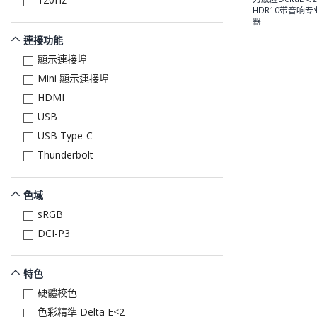
HDR10带音响
器
連接功能
顯示連接埠
Mini 顯示連接埠
HDMI
USB
USB Type-C
Thunderbolt
色域
sRGB
DCI-P3
特色
硬體校色
色彩精準 Delta E<2