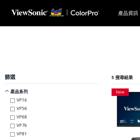
轉跳至主要內容
產品資訊
篩選
5 搜尋結果
產品系列
New
VP16
VP56
VP68
VP76
VP81