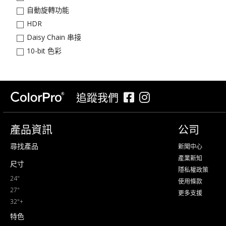
自動旋轉功能
HDR
Daisy Chain 串接
10-bit 色彩
追蹤我們
產品資訊
公司
尋找產品
新聞中心
產業新知
尺寸
隱私權政策
24"
使用條款
27"
更多支援
32"+
特色