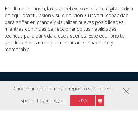
En última instancia, la clave del éxito en el arte digital radica
en equilibrar tu visión y su ejecución. Cultiva tu capacidad
para soñar en grande y visualizar nuevas posibilidades,
mientras continúas perfeccionando tus habilidades
técnicas para dar vida a esos sueños. Este equilibrio te
pondrá en el camino para crear arte impactante y
memorable.
Explora Más Consejos
Choose another country or region to see content
specific to your region
USA
Profesionales
Haz clic en cada imagen para descubrir consejos
profesionales de los expertos con los que
colaboramos.