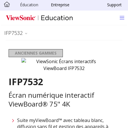
Éducation
Entreprise
Support
Passer au contenu principal
IFP7532
ANCIENNES GAMMES
IFP7532
Écran numérique interactif
ViewBoard® 75" 4K
Suite myViewBoard™ avec tableau blanc,
diffusion sans fil et gestion des appareils à