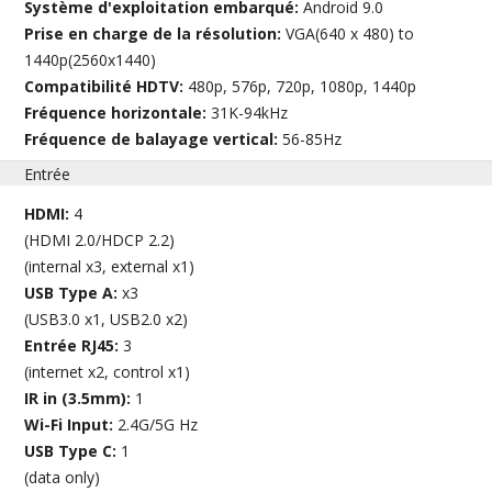
Système d'exploitation embarqué:
Android 9.0
Prise en charge de la résolution:
VGA(640 x 480) to
1440p(2560x1440)
Compatibilité HDTV:
480p, 576p, 720p, 1080p, 1440p
Fréquence horizontale:
31K-94kHz
Fréquence de balayage vertical:
56-85Hz
Entrée
HDMI:
4
(HDMI 2.0/HDCP 2.2)
(internal x3, external x1)
USB Type A:
x3
(USB3.0 x1, USB2.0 x2)
Entrée RJ45:
3
(internet x2, control x1)
IR in (3.5mm):
1
Wi-Fi Input:
2.4G/5G Hz
USB Type C:
1
(data only)