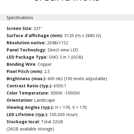
Spécifications
Screen Size:
231"
Surface d'affichage (mm):
5120 (H) x 2880 (V)
Résolution native:
2048x1152
Panel Technology:
Direct view LED
LED Package Type:
SMD 3 in 1 (GOB)
Bonding Wire:
Copper
Pixel Pitch (mm):
2.5
Brightness (max.):
600 nits (100 levels adjustable)
Contrast Ratio (typ.):
6500:1
Color Temperature:
3000K -10000K
Orientation:
Landscape
Viewing Angles (typ.):
H = 170, V = 170
LED Lifetime (typ.):
100,000 Hours
Stockage local:
Total 32GB
(26GB available storage)