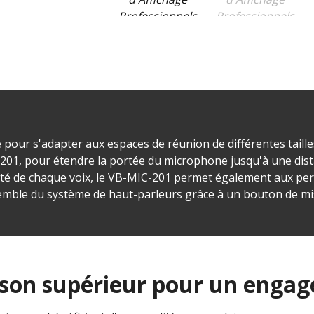
té pour s'adapter aux espaces de réunion de différentes taill
01, pour étendre la portée du microphone jusqu'à une dis
larté de chaque voix, le VB-MIC-201 permet également aux pe
semble du système de haut-parleurs grâce à un bouton de mi
 son supérieur pour un enga