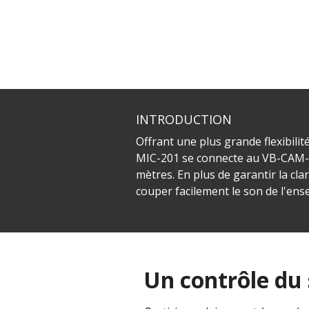
INTRODUCTION
Offrant une plus grande flexibili
MIC-201 se connecte au VB-CAM-2
mètres. En plus de garantir la c
couper facilement le son de l'en
Un contrôle du