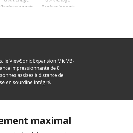
es, le ViewSonic Expansion Mic VB-
tance impressionnante de 8
rsonnes assises à distance de
se en sourdine intégré.
gement maximal​